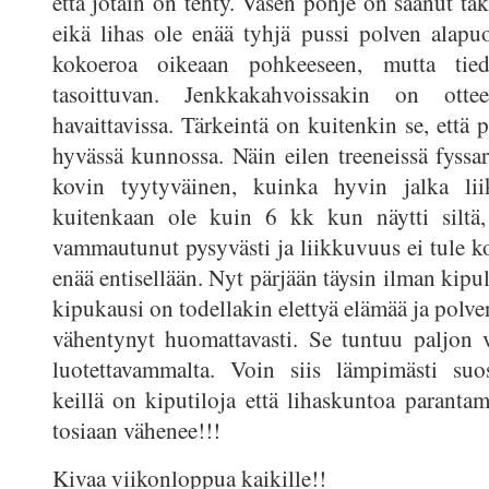
että jotain on tehty. Vasen pohje on saanut ta
eikä lihas ole enää tyhjä pussi polven alapuo
kokoeroa oikeaan pohkeeseen, mutta tied
tasoittuvan. Jenkkakahvoissakin on otte
havaittavissa. Tärkeintä on kuitenkin se, että p
hyvässä kunnossa. Näin eilen treeneissä fyssar
kovin tyytyväinen, kuinka hyvin jalka lii
kuitenkaan ole kuin 6 kk kun näytti siltä,
vammautunut pysyvästi ja liikkuvuus ei tule 
enää entisellään. Nyt pärjään täysin ilman kipu
kipukausi on todellakin elettyä elämää ja polv
vähentynyt huomattavasti. Se tuntuu paljon 
luotettavammalta. Voin siis lämpimästi suosi
keillä on kiputiloja että lihaskuntoa parantam
tosiaan vähenee!!!
Kivaa viikonloppua kaikille!!