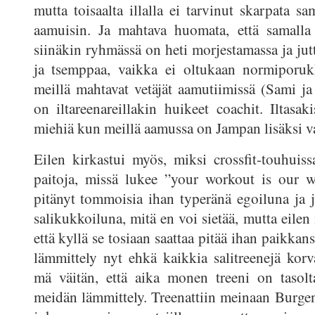
mutta toisaalta illalla ei tarvinut skarpata sa
aamuisin. Ja mahtava huomata, että samalla 
siinäkin ryhmässä on heti morjestamassa ja jut
ja tsemppaa, vaikka ei oltukaan normiporuk
meillä mahtavat vetäjät aamutiimissä (Sami ja 
on iltareenareillakin huikeet coachit. Iltasak
miehiä kun meillä aamussa on Jampan lisäksi v
Eilen kirkastui myös, miksi crossfit-touhuis
paitoja, missä lukee ”your workout is our 
pitänyt tommoisia ihan typeränä egoiluna ja
salikukkoiluna, mitä en voi sietää, mutta eilen i
että kyllä se tosiaan saattaa pitää ihan paikkan
lämmittely nyt ehkä kaikkia salitreenejä korv
mä väitän, että aika monen treeni on tasol
meidän lämmittely. Treenattiin meinaan Burgen