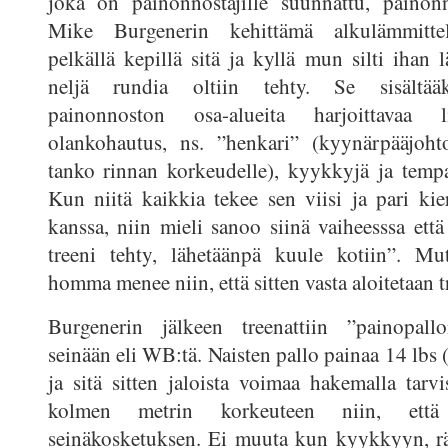
joka on painonnostajille suunnattu, painonn
Mike Burgenerin kehittämä alkulämmittely
pelkällä kepillä sitä ja kyllä mun silti ihan
neljä rundia oltiin tehty. Se sisältää
painonnoston osa-alueita harjoittavaa l
olankohautus, ns. ”henkari” (kyynärpääjohto
tanko rinnan korkeudelle), kyykkyjä ja tempa
Kun niitä kaikkia tekee sen viisi ja pari kie
kanssa, niin mieli sanoo siinä vaiheesssa et
treeni tehty, lähetäänpä kuule kotiin”. Mut
homma menee niin, että sitten vasta aloitetaan 
Burgenerin jälkeen treenattiin ”painopall
seinään eli WB:tä. Naisten pallo painaa 14 lbs 
ja sitä sitten jaloista voimaa hakemalla tarvi
kolmen metrin korkeuteen niin, että
seinäkosketuksen. Ei muuta kun kyykkyyn, rä