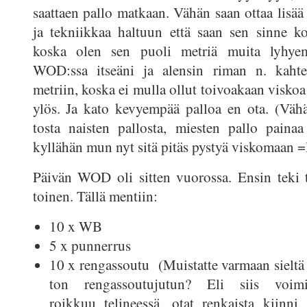
saattaen pallo matkaan. Vähän saan ottaa lisää
ja tekniikkaa haltuun että saan sen sinne k
koska olen sen puoli metriä muita lyhye
WOD:ssa itseäni ja alensin riman n. kaht
metriin, koska ei mulla ollut toivoakaan viskoa 
ylös. Ja kato kevyempää palloa en ota. (Väh
tosta naisten pallosta, miesten pallo paina
kyllähän mun nyt sitä pitäs pystyä viskomaan 
Päivän WOD oli sitten vuorossa. Ensin teki t
toinen. Tällä mentiin:
10 x WB
5 x punnerrus
10 x rengassoutu (Muistatte varmaan sieltä 
ton rengassoutujutun? Eli siis voimis
roikkuu telineessä, otat renkaista kiinn