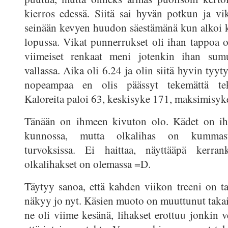
kierros edessä. Siitä sai hyvän potkun ja vi
seinään kevyen huudon säestämänä kun alkoi k
lopussa. Vikat punnerrukset oli ihan tappoa o
viimeiset renkaat meni jotenkin ihan sum
vallassa. Aika oli 6.24 ja olin siitä hyvin tyy
nopeampaa en olis päässyt tekemättä tekn
Kaloreita paloi 63, keskisyke 171, maksimisyk
Tänään on ihmeen kivuton olo. Kädet on ih
kunnossa, mutta olkalihas on kummast
turvoksissa. Ei haittaa, näyttääpä kerrank
olkalihakset on olemassa =D.
Täytyy sanoa, että kahden viikon treeni on ta
näkyy jo nyt. Käsien muoto on muuttunut takais
ne oli viime kesänä, lihakset erottuu jonkin v