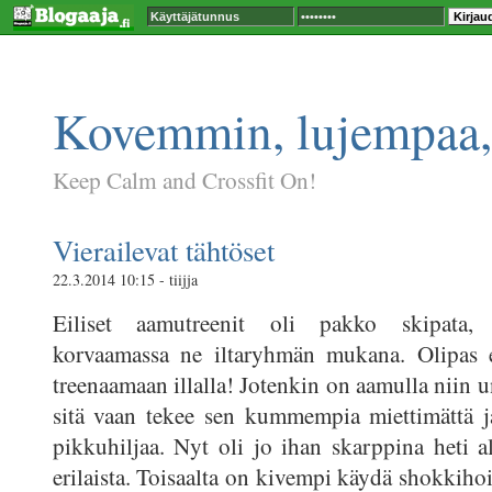
Kovemmin, lujempaa,
Keep Calm and Crossfit On!
Vierailevat tähtöset
22.3.2014 10:15 - tiijja
Eiliset aamutreenit oli pakko skipata, 
korvaamassa ne iltaryhmän mukana. Olipas e
treenaamaan illalla! Jotenkin on aamulla niin un
sitä vaan tekee sen kummempia miettimättä j
pikkuhiljaa. Nyt oli jo ihan skarppina heti al
erilaista. Toisaalta on kivempi käydä shokkiho