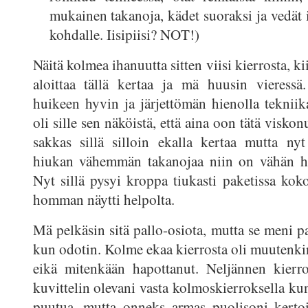
mukainen takanoja, kädet suoraksi ja vedät 
kohdalle. Iisipiisi? NOT!)
Näitä kolmea ihanuutta sitten viisi kierrosta, ki
aloittaa tällä kertaa ja mä huusin vieressä
huikeen hyvin ja järjettömän hienolla tekniika
oli sille sen näköistä, että aina oon tätä visko
sakkas sillä silloin ekalla kertaa mutta nyt
hiukan vähemmän takanojaa niin on vähän h
Nyt sillä pysyi kroppa tiukasti paketissa koko
homman näytti helpolta.
Mä pelkäsin sitä pallo-osiota, mutta se meni 
kun odotin. Kolme ekaa kierrosta oli muutenki
eikä mitenkään hapottanut. Neljännen kierro
kuvittelin olevani vasta kolmoskierroksella ku
puutua, mutta onneks armas puolisoni kertoi