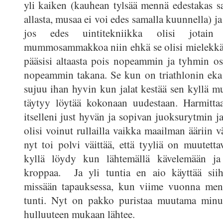
yli kaiken (kauhean tylsää mennä edestakas 
allasta, musaa ei voi edes samalla kuunnella) ja 
jos edes uintitekniikka olisi jotai
mummosammakkoa niin ehkä se olisi mielekkä
pääsisi altaasta pois nopeammin ja tyhmin osu
nopeammin takana. Se kun on triathlonin eka la
sujuu ihan hyvin kun jalat kestää sen kyllä mu
täytyy löytää kokonaan uudestaan. Harmittaa
itselleni just hyvän ja sopivan juoksurytmin ja
olisi voinut rullailla vaikka maailman ääriin 
nyt toi polvi väittää, että tyyliä on muutetta
kyllä löydy kun lähtemällä kävelemään ja
kroppaa. Ja yli tuntia en aio käyttää siihe
missään tapauksessa, kun viime vuonna meni
tunti. Nyt on pakko puristaa muutama minuut
hulluuteen mukaan lähtee.