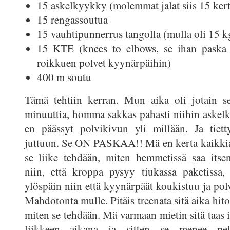
15 askelkyykky (molemmat jalat siis 15 kert
15 rengassoutua
15 vauhtipunnerrus tangolla (mulla oli 15 k
15 KTE (knees to elbows, se ihan paska l
roikkuen polvet kyynärpäihin)
400 m soutu
Tämä tehtiin kerran. Mun aika oli jotain se
minuuttia, homma sakkas pahasti niihin aske
en päässyt polvikivun yli millään. Ja tiet
juttuun. Se ON PASKAA!! Mä en kerta kaikkia
se liike tehdään, miten hemmetissä saa itsen
niin, että kroppa pysyy tiukassa paketissa, 
ylöspäin niin että kyynärpäät koukistuu ja pol
Mahdotonta mulle. Pitäis treenata sitä aika hitos
miten se tehdään. Mä varmaan mietin sitä taas i
liikkeen aikana ja sitten se menee pel