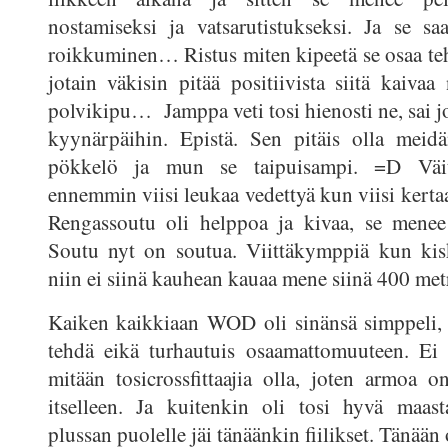
nostamiseksi ja vatsarutistukseksi. Ja se sa
roikkuminen… Ristus miten kipeetä se osaa teh
jotain väkisin pitää positiivista siitä kaivaa
polvikipu… Jamppa veti tosi hienosti ne, sai j
kyynärpäihin. Epistä. Sen pitäis olla meidä
pökkelö ja mun se taipuisampi. =D Väit
ennemmin viisi leukaa vedettyä kun viisi kerta
Rengassoutu oli helppoa ja kivaa, se menee 
Soutu nyt on soutua. Viittäkymppiä kun k
niin ei siinä kauhean kauaa mene siinä 400 metr
Kaiken kaikkiaan WOD oli sinänsä simppeli, 
tehdä eikä turhautuis osaamattomuuteen. Ei 
mitään tosicrossfittaajia olla, joten armoa o
itselleen. Ja kuitenkin oli tosi hyvä maast
plussan puolelle jäi tänäänkin fiilikset. Tänää