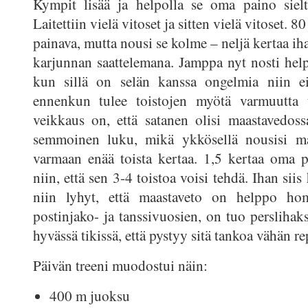
Kympit lisää ja helpolla se oma paino sielt
Laitettiin vielä vitoset ja sitten vielä vitoset. 80
painava, mutta nousi se kolme – neljä kertaa i
karjunnan saattelemana. Jamppa nyt nosti help
kun sillä on selän kanssa ongelmia niin ei
ennenkun tulee toistojen myötä varmuutta
veikkaus on, että satanen olisi maastavedossa
semmoinen luku, mikä ykkösellä nousisi ma
varmaan enää toista kertaa. 1,5 kertaa oma 
niin, että sen 3-4 toistoa voisi tehdä. Ihan sii
niin lyhyt, että maastaveto on helppo ho
postinjako- ja tanssivuosien, on tuo perslihak
hyvässä tikissä, että pystyy sitä tankoa vähän r
Päivän treeni muodostui näin:
400 m juoksu