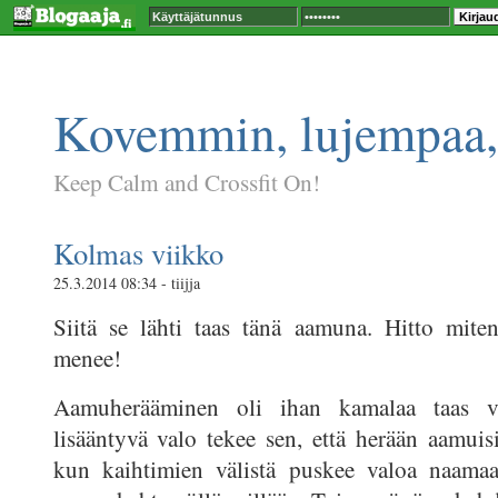
Kovemmin, lujempaa,
Keep Calm and Crossfit On!
Kolmas viikko
25.3.2014 08:34 - tiijja
Siitä se lähti taas tänä aamuna. Hitto mite
menee!
Aamuherääminen oli ihan kamalaa taas va
lisääntyvä valo tekee sen, että herään aamuis
kun kaihtimien välistä puskee valoa naamaa