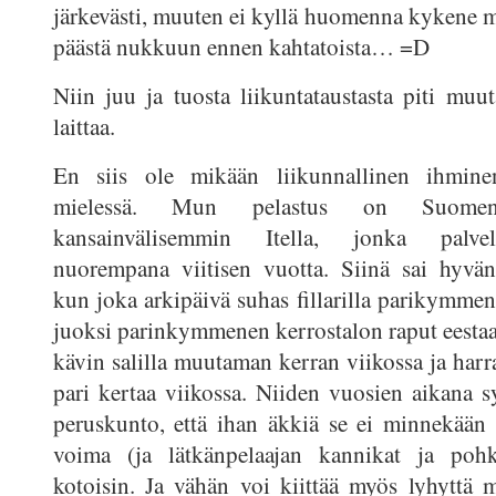
järkevästi, muuten ei kyllä huomenna kykene m
päästä nukkuun ennen kahtatoista… =D
Niin juu ja tuosta liikuntataustasta piti muu
laittaa.
En siis ole mikään liikunnallinen ihminen
mielessä. Mun pelastus on Suome
kansainvälisemmin Itella, jonka palve
nuorempana viitisen vuotta. Siinä sai hyvä
kun joka arkipäivä suhas fillarilla parikymmen
juoksi parinkymmenen kerrostalon raput eestaas
kävin salilla muutaman kerran viikossa ja harra
pari kertaa viikossa. Niiden vuosien aikana s
peruskunto, että ihan äkkiä se ei minnekään 
voima (ja lätkänpelaajan kannikat ja pohk
kotoisin. Ja vähän voi kiittää myös lyhyttä 