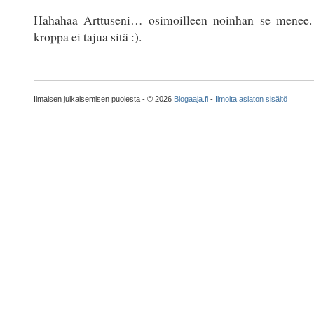
Hahahaa Arttuseni… osimoilleen noinhan se menee
kroppa ei tajua sitä :).
Ilmaisen julkaisemisen puolesta - © 2026
Blogaaja.fi
-
Ilmoita asiaton sisältö