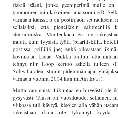
riskiä isääni, jonka geeniperimä mulle on s
tämmöinen minikokoinen amatsooni =D. Selkä
varmaan kanssa tuon postinjaon seurauksena 
sellaisiksi, että pienelläkin salitreenillä
steroidiniska. Muutenkaan en ole oikeastaa
muuta kuin fyysistä työtä (baaritiskillä, hotelli
postissa, grillillä jne) enkä oikeastaan ikinä
kovinkaan kauaa. Vaikka tuntuu, että mitään
tehnyt niin Loop kertoo askelia tulleen sil
Sohvalla olen istunut pidemmän ajan yhtäjakso
varmaan vuonna 2004 kun imetin Iraa :).
Mutta varsinaista liikuntaa en hirveästi ole i
pysyvästi. Tanssi oli vuosikaudet sellainen, m
viikossa tuli käytyä, kisojen alla vähän useam
oikeastaan ikinä ole tykännyt käydä, 