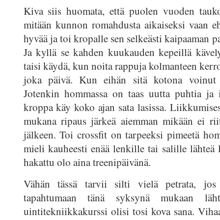
Kiva siis huomata, että puolen vuoden tauko
mitään kunnon romahdusta aikaiseksi vaan eh
hyvää ja toi kropalle sen selkeästi kaipaaman 
Ja kyllä se kahden kuukauden kepeillä kävely
taisi käydä, kun noita rappuja kolmanteen ker
joka päivä. Kun eihän sitä kotona voinut 
Jotenkin hommassa on taas uutta puhtia ja i
kroppa käy koko ajan sata lasissa. Liikkumise
mukana ripaus järkeä aiemman mikään ei riit
jälkeen. Toi crossfit on tarpeeksi pimeetä hom
mieli kauheesti enää lenkille tai salille lähteä 
hakattu olo aina treenipäivänä.
Vähän tässä tarvii silti vielä petrata, j
tapahtumaan tänä syksynä mukaan lähte
uintitekniikkakurssi olisi tosi kova sana. Vih