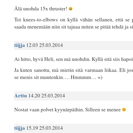
Älä unohda 15x thruster!
Toi knees-to-elbows on kyllä vähän sellanen, että se 
saada menemään niin sit tajuaa miten se pitää tehdä ja s
tiijja
12.03 25.03.2014
Ai hitto, hyvä Heli, sen mä unohdin. Kyllä sitä siis hapoil
Ja kuten sanottu, mä mietin sitä varmaan liikaa. Eli jo
se menis sit muutenkin…. Hmmmm… =)
Arttu
14.20 25.03.2014
Nostat vaan polvet kyynärpäihin. Silleen se menee
tiijja
15.19 25.03.2014