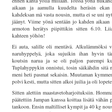
ennen kahta yöllä millään. Toissa yönä nukahd
aikaan ja aamulla kuudelta heräsin ekan 
kahdeksan mä vasta nousin, mutta ei se uni nyt
jäänyt. Viime yönä sentään jo kahden aikaan 
armoton herätys piipittikin sitten 6.10. Li
kahteen yöhön!
Ei auta, salille oli mentävä. Alkulämmöksi 
naruhyppelyä, joka sujuikin ihan hyvin tä
koutsin narua ja se oli paljon parempi ku
Tuplahyppykin onnistui, tosin säikähdin sitä n
meni heti pasmat sekaisin. Muutaman kymmen
polvi kesti, mutta sitten alkoi juilia ja oli lopete
Sitten alettiin maastavetoharjoituksiin. Homma
päätettiin Jampan kanssa koittaa lisätä vähän 
tankoon. Ensin maltilliset kympit ja 40 kg nousik