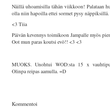
Näillä uhoamisilla tähän viikkoon! Palataan h
olla niin hapoilla ettei sormet pysy näppiksillä.
<3 Tiia
Päivän kevennys toimikoon Jampalle myös piene
Oot mun paras koutsi evö!! <3 <3
MUOKS. Unohtui WOD:sta 15 x vauhtipun
Olinpa reipas aamulla. =D
Kommentoi