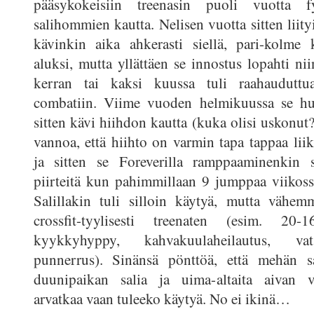
pääsykokeisiin treenasin puoli vuotta fy
salihommien kautta. Nelisen vuotta sitten liity
kävinkin aika ahkerasti siellä, pari-kolme 
aluksi, mutta yllättäen se innostus lopahti ni
kerran tai kaksi kuussa tuli raahauduttu
combatiin. Viime vuoden helmikuussa se hu
sitten kävi hiihdon kautta (kuka olisi uskonut
vannoa, että hiihto on varmin tapa tappaa liik
ja sitten se Foreverilla ramppaaminenkin 
piirteitä kun pahimmillaan 9 jumppaa viikossa
Salillakin tuli silloin käytyä, mutta vähem
crossfit-tyylisesti treenaten (esim. 20-
kyykkyhyppy, kahvakuulaheilautus, vat
punnerrus). Sinänsä pönttöä, että mehän s
duunipaikan salia ja uima-altaita aivan v
arvatkaa vaan tuleeko käytyä. No ei ikinä…